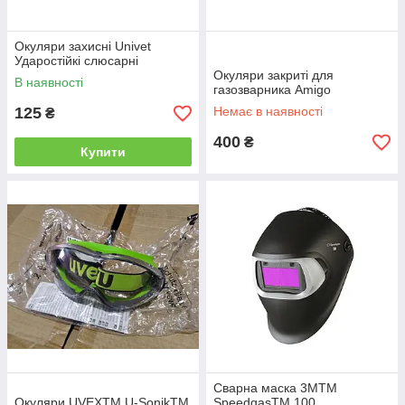
Окуляри захисні Univet
Ударостійкі слюсарні
Окуляри закриті для
В наявності
газозварника Amigo
125
Немає в наявності
₴
400
₴
Купити
Сварна маска 3MTM
Окуляри UVEXTM U-SonikTM
SpeedgasTM 100