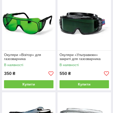
Окуляри «Візітор» для
Окуляри «Ультравижн»
газозварника
закриті для газозварника
В наявності
В наявності
350
550
₴
₴
Купити
Купити