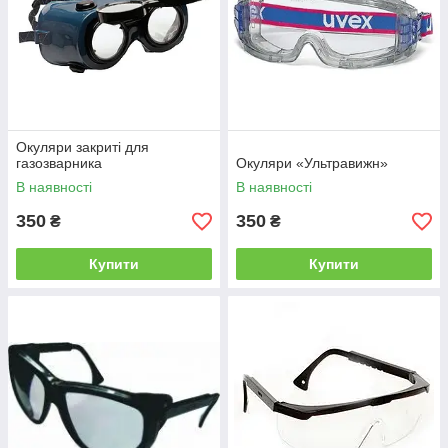
Окуляри закриті для
газозварника
Окуляри «Ультравижн»
В наявності
В наявності
350
350
₴
₴
Купити
Купити