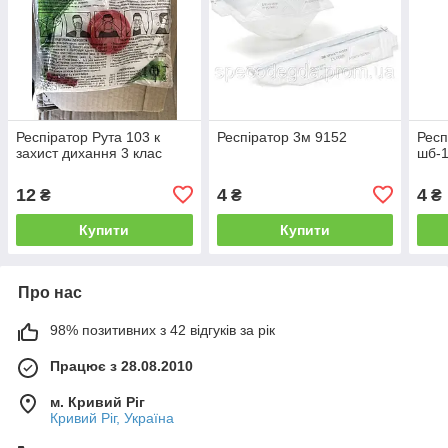
Респіратор Рута 103 к
Респіратор 3м 9152
Респ
захист дихання 3 клас
шб-
12
4
4
₴
₴
₴
Купити
Купити
Про нас
98% позитивних з 42 відгуків за рік
Працює з 28.08.2010
м. Кривий Ріг
Кривий Ріг, Україна