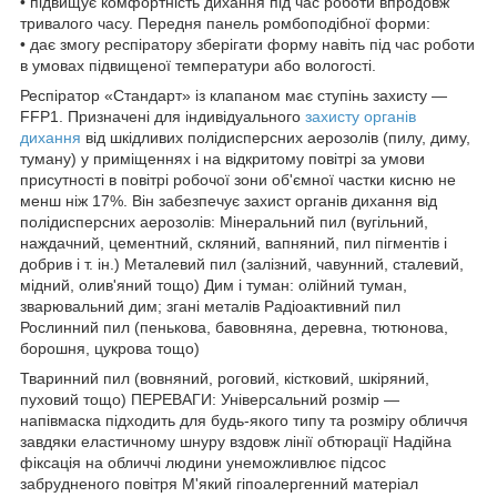
• підвищує комфортність дихання під час роботи впродовж
тривалого часу. Передня панель ромбоподібної форми:
• дає змогу респіратору зберігати форму навіть під час роботи
в умовах підвищеної температури або вологості.
Респіратор «Стандарт» із клапаном має ступінь захисту —
FFP1. Призначені для індивідуального
захисту органів
дихання
від шкідливих полідисперсних аерозолів (пилу, диму,
туману) у приміщеннях і на відкритому повітрі за умови
присутності в повітрі робочої зони об'ємної частки кисню не
менш ніж 17%. Він забезпечує захист органів дихання від
полідисперсних аерозолів: Мінеральний пил (вугільний,
наждачний, цементний, скляний, вапняний, пил пігментів і
добрив і т. ін.) Металевий пил (залізний, чавунний, сталевий,
мідний, олив'яний тощо) Дим і туман: олійний туман,
зварювальний дим; згані металів Радіоактивний пил
Рослинний пил (пенькова, бавовняна, деревна, тютюнова,
борошня, цукрова тощо)
Тваринний пил (вовняний, роговий, кістковий, шкіряний,
пуховий тощо) ПЕРЕВАГИ: Універсальний розмір —
напівмаска підходить для будь-якого типу та розміру обличчя
завдяки еластичному шнуру вздовж лінії обтюрації Надійна
фіксація на обличчі людини унеможливлює підсос
забрудненого повітря М'який гіпоалергенний матеріал