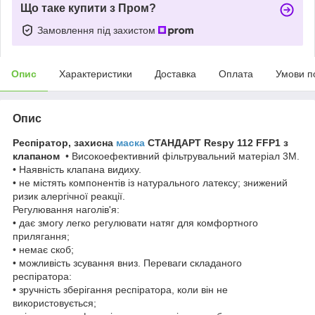
Що таке купити з Пром?
Замовлення під захистом
Опис
Характеристики
Доставка
Оплата
Умови п
Опис
Респіратор, захисна
маска
СТАНДАРТ Respy 112 FFP1 з
клапаном
• Високоефективний фільтрувальний матеріал 3M.
• Наявність клапана видиху.
• не містять компонентів із натурального латексу; знижений
ризик алергічної реакції.
Регулювання наголів'я:
• дає змогу легко регулювати натяг для комфортного
прилягання;
• немає скоб;
• можливість зсування вниз. Переваги складаного
респіратора:
• зручність зберігання респіратора, коли він не
використовується;