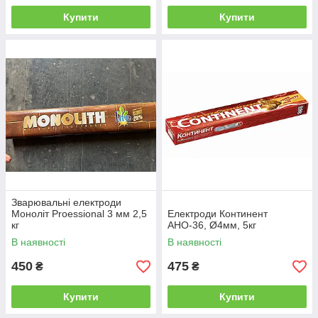
Купити
Купити
Зварювальні електроди
Моноліт Proessional 3 мм 2,5
Електроди Континент
кг
АНО-36, Ø4мм, 5кг
В наявності
В наявності
450
475
₴
₴
Купити
Купити